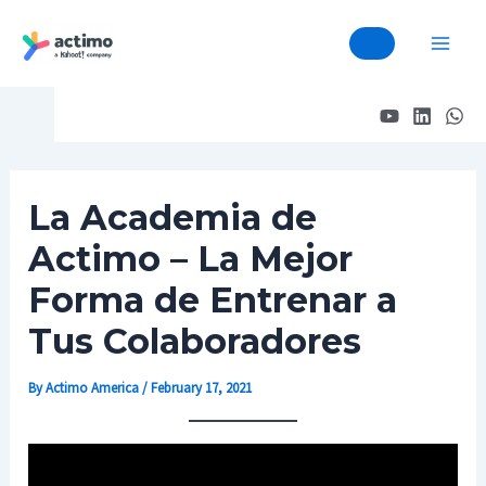
Mai
Skip
Post
Post
Men
to
navigation
navigation
content
La Academia de
Actimo – La Mejor
Forma de Entrenar a
Tus Colaboradores
By
Actimo America
/
February 17, 2021